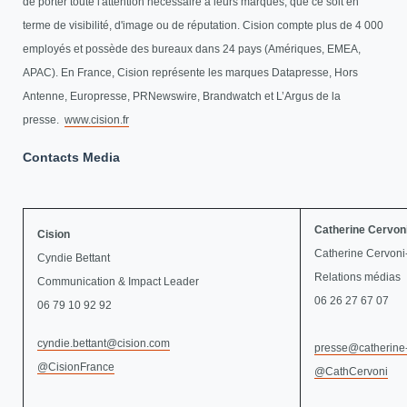
de porter toute l'attention nécessaire à leurs marques, que ce soit en
terme de visibilité, d'image ou de réputation. Cision compte plus de 4 000
employés et possède des bureaux dans 24 pays (Amériques, EMEA,
APAC). En France, Cision représente les marques Datapresse, Hors
Antenne, Europresse, PRNewswire, Brandwatch et L’Argus de la
presse.
www.cision.fr
Contacts Media
Catherine Cervon
Cision
Catherine Cervon
Cyndie Bettant
Relations médias
Communication & Impact Leader
06 26 27 67 07
06 79 10 92 92
cyndie.bettant@cision.com
presse@catherine
@CisionFrance
@CathCervoni