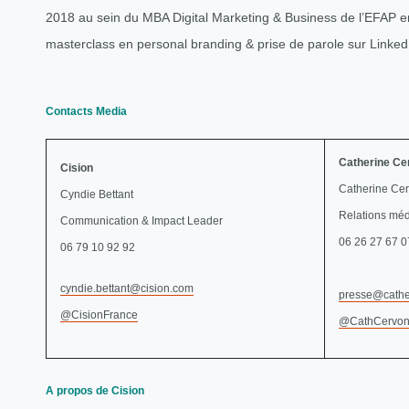
2018 au sein du MBA Digital Marketing & Business de l’EFAP en
masterclass en personal branding & prise de parole sur LinkedI
Contacts Media
Catherine Ce
Cision
Catherine Ce
Cyndie Bettant
Relations mé
Communication & Impact Leader
06 26 27 67 0
06 79 10 92 92
cyndie.bettant@cision.com
presse@cathe
@CisionFrance
@CathCervon
A propos de Cision