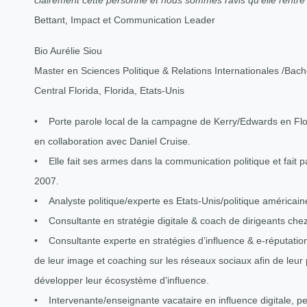
clairement cette personne et nous sommes ravis qu’elle rentre
Bettant, Impact et Communication Leader
Bio Aurélie Siou
Master en Sciences Politique & Relations Internationales /Bachel
Central Florida, Florida, Etats-Unis
• Porte parole local de la campagne de Kerry/Edwards en Flor
en collaboration avec Daniel Cruise.
• Elle fait ses armes dans la communication politique et fait pa
2007.
• Analyste politique/experte es Etats-Unis/politique améric
• Consultante en stratégie digitale & coach de dirigeants chez 
• Consultante experte en stratégies d’influence & e-réputatio
de leur image et coaching sur les réseaux sociaux afin de leur
développer leur écosystème d’influence.
• Intervenante/enseignante vacataire en influence digitale, p