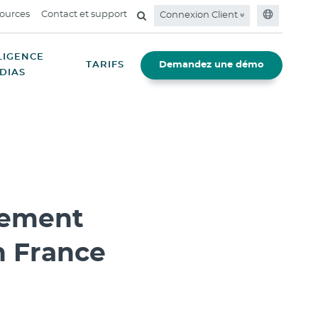
ources
Contact et support
Connexion Client
LIGENCE
TARIFS
Demandez une démo
DIAS
gement
n France