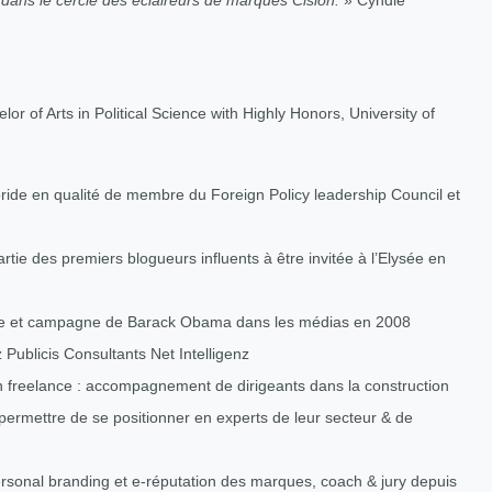
 dans le cercle des éclaireurs de marques Cision.
» Cyndie
or of Arts in Political Science with Highly Honors, University of
ide en qualité de membre du Foreign Policy leadership Council et
rtie des premiers blogueurs influents à être invitée à l’Elysée en
aine et campagne de Barack Obama dans les médias en 2008
Publicis Consultants Net Intelligenz
n freelance : accompagnement de dirigeants dans la construction
 permettre de se positionner en experts de leur secteur & de
ersonal branding et e-réputation des marques, coach & jury depuis