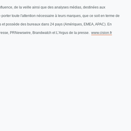
nfluence, de la veille ainsi que des analyses médias, destinées aux
rter toute l'attention nécessaire à leurs marques, que ce soit en terme de
oyés et possède des bureaux dans 24 pays (Amériques, EMEA, APAC). En
presse, PRNewswire, Brandwatch et L’Argus de la presse.
www.cision.fr