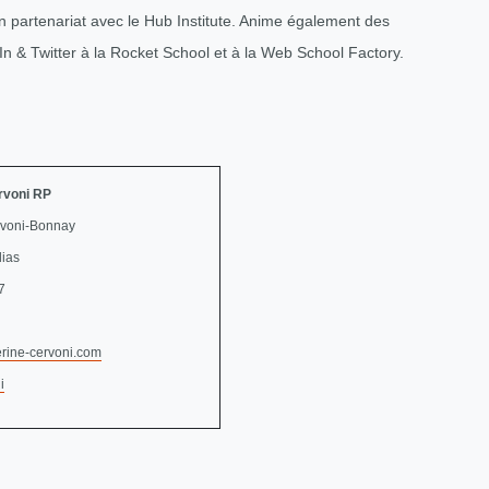
 partenariat avec le Hub Institute. Anime également des
n & Twitter à la Rocket School et à la Web School Factory.
rvoni RP
rvoni-Bonnay
dias
7
rine-cervoni.com
i