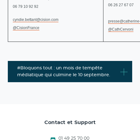
06 26 27 67 07
06 79 10 92 92
cyndie.bettant@cision.com
presse@catherine
@CisionFrance
@CathCervoni
#Bloquons tout : un mois de tempête
médiatique qui culmine le 10 septembre.
Contact et Support
01 49 25 70 00