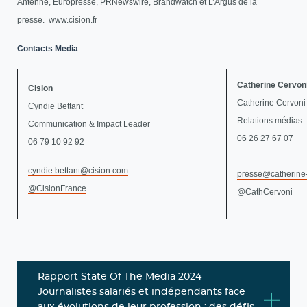
Antenne, Europresse, PRNewswire, Brandwatch et L’Argus de la
presse.
www.cision.fr
Contacts Media
Catherine Cervon
Cision
Catherine Cervon
Cyndie Bettant
Relations médias
Communication & Impact Leader
06 26 27 67 07
06 79 10 92 92
cyndie.bettant@cision.com
presse@catherine
@CisionFrance
@CathCervoni
Rapport State Of The Media 2024
Journalistes salariés et indépendants face
aux évolutions de leur profession : des défis