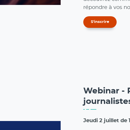
répondre à vos n
S'inscrire
Webinar - R
journalistes
Jeudi 2 juillet de 