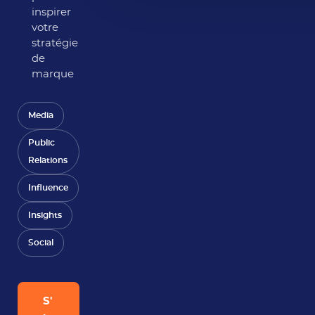
inspirer
votre
stratégie
de
marque
Media
Public
Relations
Influence
Insights
Social
S'