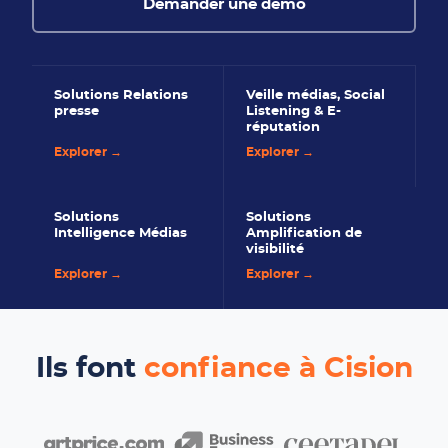
Demander une démo
Solutions Relations
Veille médias, Social
presse
Listening & E-
réputation
Explorer →
Explorer →
Solutions
Solutions
Intelligence Médias
Amplification de
visibilité
Explorer →
Explorer →
Ils font
confiance à Cision