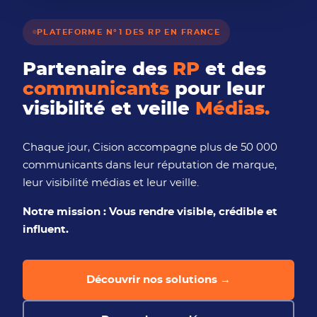
b
i
PLATEFORME N°1 DES RP EN FRANCE
l
i
t
Partenaire des
RP
et des
é
communicants
pour leur
visibilité et veille
Médias.
Chaque jour, Cision accompagne plus de 50 000
communicants dans leur réputation de marque,
leur visibilité médias et leur veille.
Notre mission : Vous rendre visible, crédible et
influent.
Découvrir nos solutions →