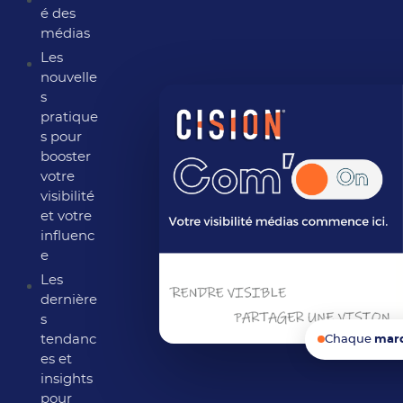
é des
médias
Les
nouvelle
s
pratique
s pour
booster
votre
visibilité
et votre
influenc
e
Les
dernière
s
tendanc
Chaque
mar
es et
insights
pour