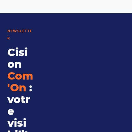
NEWSLETTE
R
Cisi
on
Com
'On
:
votr
e
visi