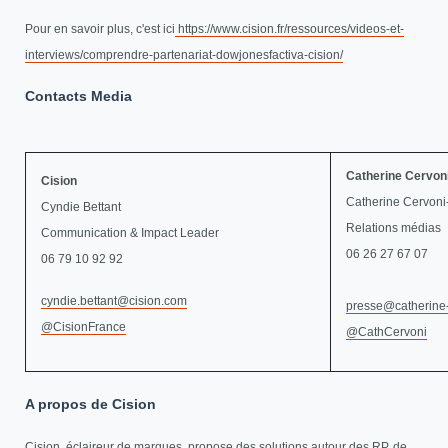
Pour en savoir plus, c'est ici
https://www.cision.fr/ressources/videos-et-
interviews/comprendre-partenariat-dowjonesfactiva-cision/
Contacts Media
Catherine Cervon
Cision
Catherine Cervon
Cyndie Bettant
Relations médias
Communication & Impact Leader
06 26 27 67 07
06 79 10 92 92
cyndie.bettant@cision.com
presse@catherine
@CisionFrance
@CathCervoni
A propos de Cision
Cision, éclaireur de marques, propose des solutions autour des RP, de