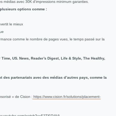
ites médias avec 30K d’impressions minimum garanties.
 plusieurs options comme :
vertit le mieux
que
rmance comme le nombre de pages vues, le temps passé sur la
r
Time, US. News, Reader’s Digest, Life & Style, The Healthy,
t des partenariats avec des médias d’autres pays, comme la
sorisé » de Cision :
https://www.cision.fr/solutions/placement-
ww.youtube.com/watch?v=F2Tl07ViIjA