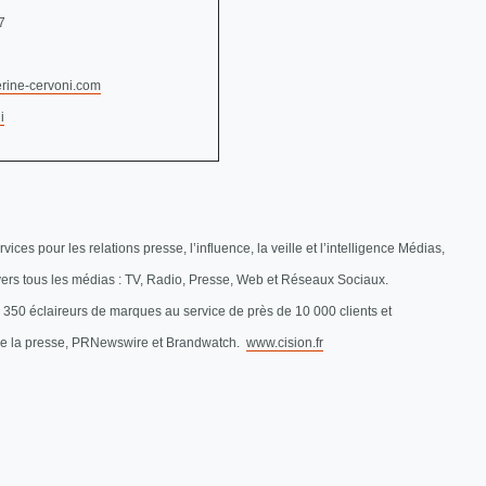
7
rine-cervoni.com
i
ces pour les relations presse, l’influence, la veille et l’intelligence Médias,
vers tous les médias : TV, Radio, Presse, Web et Réseaux Sociaux.
 350 éclaireurs de marques au service de près de 10 000 clients et
 de la presse, PRNewswire et Brandwatch.
www.cision.fr