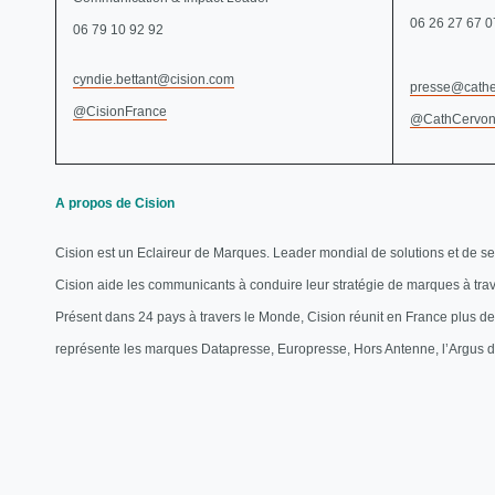
06 26 27 67 0
06 79 10 92 92
cyndie.bettant@cision.com
presse@cathe
@CisionFrance
@CathCervon
A propos de Cision
Cision est un Eclaireur de Marques. Leader mondial de solutions et de servi
Cision aide les communicants à conduire leur stratégie de marques à tra
Présent dans 24 pays à travers le Monde, Cision réunit en France plus de
représente les marques Datapresse, Europresse, Hors Antenne, l’Argus