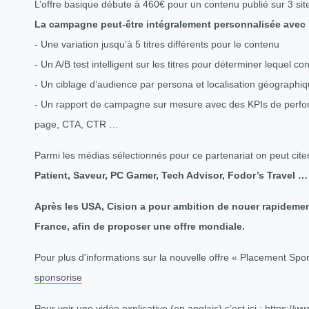
L’offre basique débute à 460€ pour un contenu publié sur 3 s
La campagne peut-être intégralement personnalisée avec
- Une variation jusqu’à 5 titres différents pour le contenu
- Un A/B test intelligent sur les titres pour déterminer lequel con
- Un ciblage d’audience par persona et localisation géographi
- Un rapport de campagne sur mesure avec des KPIs de perfo
page, CTA, CTR …
Parmi les médias sélectionnés pour ce partenariat on peut cite
Patient, Saveur, PC Gamer, Tech Advisor, Fodor’s Travel …
Après les USA, Cision a pour ambition de nouer rapidemen
France, afin de proposer une offre mondiale.
Pour plus d'informations sur la nouvelle offre « Placement Spon
sponsorise
Pour voir une vidéo explicative (en anglais) c’est ici :
https://w