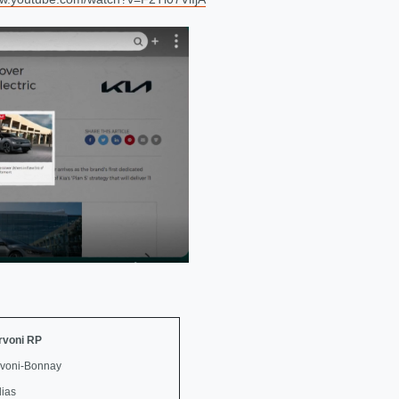
rvoni RP
rvoni-Bonnay
dias