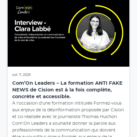
oct. 11, 2025
Com’On Leaders – La formation ANTI FAKE
NEWS de Cision est à la fois complète,
concrète et accessible.
À l'occasion d’une formation intitulée Formez-vous
aux enjeux de la désinformation proposée par Cision
et co-réalisée avec le journaliste Thomas Huchon.
Com’On Leaders a souhaité donner la parole aux
professionnels de la communication qui doivent