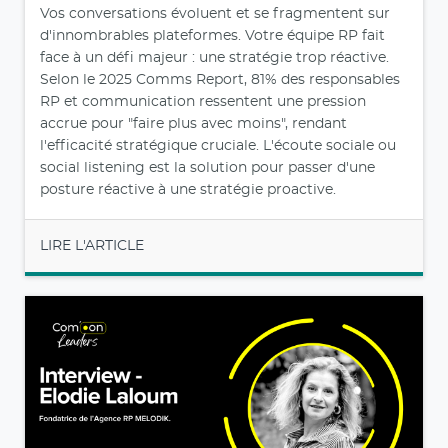
Vos conversations évoluent et se fragmentent sur
d'innombrables plateformes. Votre équipe RP fait
face à un défi majeur : une stratégie trop réactive.
Selon le 2025 Comms Report, 81% des responsables
RP et communication ressentent une pression
accrue pour "faire plus avec moins", rendant
l'efficacité stratégique cruciale. L'écoute sociale ou
social listening est la solution pour passer d'une
posture réactive à une stratégie proactive.
LIRE L'ARTICLE