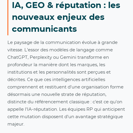
être aujourd'hui mieux formés aux enjeux de la
désinformation afin de mieux protéger leurs
marques. Car les fake news peuvent faire mal aux
marques, nuire à leur réputation et impacter la
santé des entreprises.
Lire l'article
«
2
3
4
5
6
»
IA, GEO & réputation : les