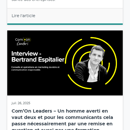
juil. 27, 2025
Com’On Leaders – Face aux dangers de la
désinformation votre esprit critique, c’est
la boîte à outils magique pour vous.
À l'occasion d’une formation intitulée Formez-vous
aux enjeux de la désinformation proposée par Cision
et co-réalisée avec le journaliste Thomas Huchon.
Com’On Leaders a souhaité donner la parole aux
professionnels de la communication qui doivent
être aujourd'hui mieux formés aux enjeux de la
désinformation afin de mieux protéger leurs
marques. Car les fake news peuvent faire mal aux
marques, nuire à leur réputation et impacter la
santé des entreprises.