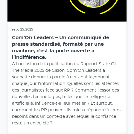
sept. 25, 2025
Com’On Leaders – Un communiqué de
presse standardisé, formaté par une
machine, c’est la porte ouverte à
l’indifférence.
À l'occasion de la publication du Rapport State Of
The Media 2025 de Cision, Com’On Leaders a
souhaité donner la parole à ceux qui façonnent
chaque jour l'information. Quelles sont les attentes
des journalistes face aux RP ? Comment l'essor des
nouvelles technologies, telles que l'intelligence
artificielle, influence-t-il leur métier ? Et surtout,
comment les RP peuvent-ils mieux répondre à leurs
besoins dans un contexte avec lequel la confiance
reste un enjeu clé ?