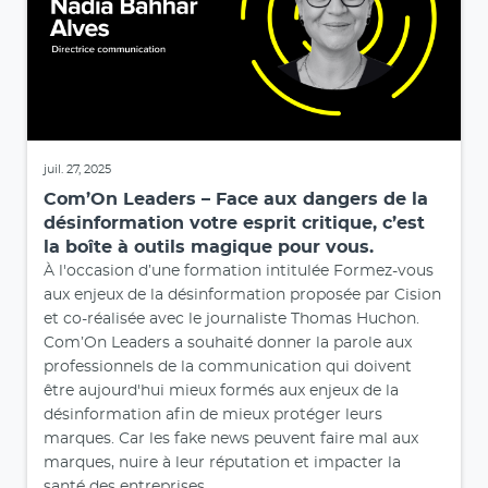
À l'occasion de la publication du Rapport State Of
The Media 2025 de Cision, Com’On Leaders a
souhaité donner la parole à ceux qui façonnent
chaque jour l'information. Quelles sont les attentes
des journalistes face aux RP ? Comment l'essor des
nouvelles technologies, telles que l'intelligence
artificielle, influence-t-il leur métier ? Et surtout,
comment les RP peuvent-ils mieux répondre à leurs
besoins dans un contexte avec lequel la confiance
reste un enjeu clé ?
Lire l'article