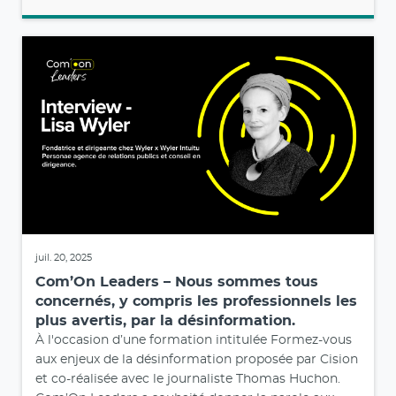
juil. 22, 2025
Amplifier l’impact de sa communication
territoriale pour transformer l’attractivité
en business
Envie de prolonger l’été indien ? Votre saison
touristique est loin d’être terminée... C’est toujours
le moment de communiquer et de faire la différence
! Comment valoriser votre offre, que vous soyez
ancré dans une grande région touristique ou
porteur d’expériences à l’international pour une
clientèle française ? Décryptage des meilleures
stratégies pour faire rayonner votre marque et
maximiser votre visibilité.
Lire l'article