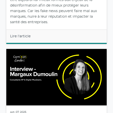
être aujourd'hui mieux formés aux enjeux de la
désinformation afin de mieux protéger leurs
marques. Car les fake news peuvent faire mal aux
marques, nuire à leur réputation et impacter la
santé des entreprises.
Lire l'article
oct. 07, 2025