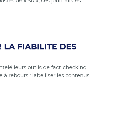
ostes de « SR », ces journalistes
 LA FIABILITE DES
elé leurs outils de fact-checking.
à rebours : labelliser les contenus