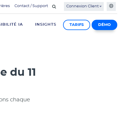
rières
Contact / Support
Connexion Client
SIBILITÉ IA
INSIGHTS
TARIFS
DÉMO
 du 11
ions chaque