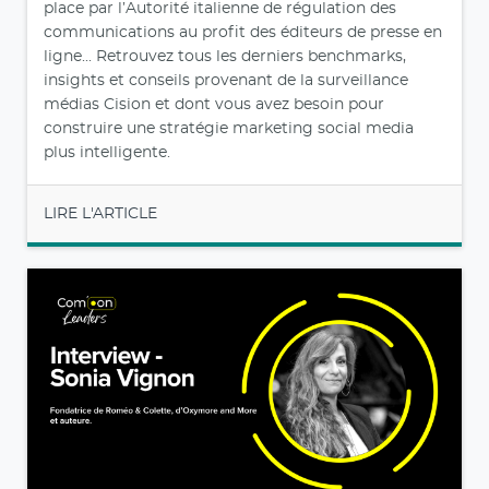
place par l’Autorité italienne de régulation des
communications au profit des éditeurs de presse en
ligne... Retrouvez tous les derniers benchmarks,
insights et conseils provenant de la surveillance
médias Cision et dont vous avez besoin pour
construire une stratégie marketing social media
plus intelligente.
LIRE L'ARTICLE