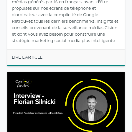
médias générés par IA en français, avant d'être
propulsés sur nos écrans de téléphone et
d'ordinateur avec la complicité de Google.
Retrouvez tous les derniers benchmarks, insights et
conseils provenant de la surveillance médias Cision
et dont vous avez besoin pour construire une
stratégie marketing social media plus intelligente.
LIRE L'ARTICLE