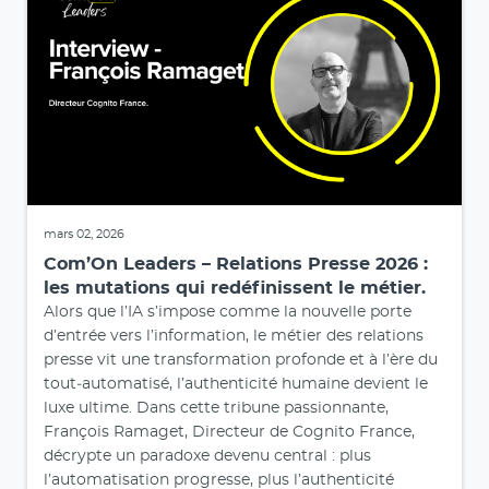
mars 02, 2026
Com’On Leaders – Relations Presse 2026 :
les mutations qui redéfinissent le métier.
Alors que l’IA s’impose comme la nouvelle porte
d’entrée vers l’information, le métier des relations
presse vit une transformation profonde et à l’ère du
tout‑automatisé, l’authenticité humaine devient le
luxe ultime. Dans cette tribune passionnante,
François Ramaget, Directeur de Cognito France,
décrypte un paradoxe devenu central : plus
l’automatisation progresse, plus l’authenticité