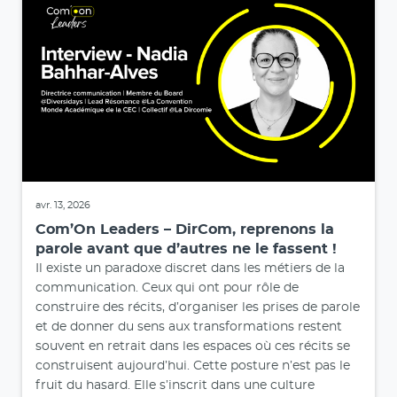
avr. 13, 2026
Com’On Leaders – DirCom, reprenons la
parole avant que d’autres ne le fassent !
Il existe un paradoxe discret dans les métiers de la
communication. Ceux qui ont pour rôle de
construire des récits, d’organiser les prises de parole
et de donner du sens aux transformations restent
souvent en retrait dans les espaces où ces récits se
construisent aujourd’hui. Cette posture n’est pas le
fruit du hasard. Elle s’inscrit dans une culture