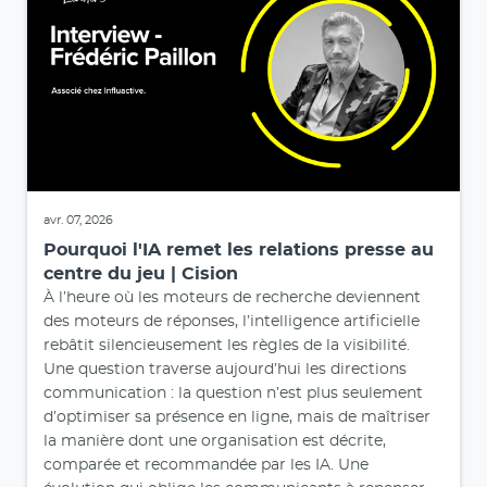
avr. 07, 2026
Pourquoi l'IA remet les relations presse au
centre du jeu | Cision
À l’heure où les moteurs de recherche deviennent
des moteurs de réponses, l’intelligence artificielle
rebâtit silencieusement les règles de la visibilité.
Une question traverse aujourd’hui les directions
communication : la question n’est plus seulement
d’optimiser sa présence en ligne, mais de maîtriser
la manière dont une organisation est décrite,
comparée et recommandée par les IA. Une