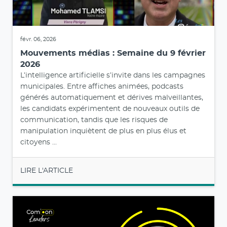
févr. 06, 2026
Mouvements médias : Semaine du 9 février
2026
L’intelligence artificielle s’invite dans les campagnes
municipales. Entre affiches animées, podcasts
générés automatiquement et dérives malveillantes,
les candidats expérimentent de nouveaux outils de
communication, tandis que les risques de
manipulation inquiètent de plus en plus élus et
citoyens ...
LIRE L'ARTICLE