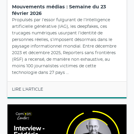
Mouvements médias : Semaine du 23
février 2026
Propulsés par l’essor fulgurant de l’Intelligence
artificielle générative (IAG), les deepfakes, ces
trucages numériques usurpant l’identité de
personnes réelles, s’imposent désormais dans le
paysage informationnel mondial. Entre décembre
2023 et décembre 2025, Reporters sans frontières
(RSF) a recensé, de manière non exhaustive, au
moins 100 journalistes victimes de cette
technologie dans 27 pays ...
LIRE L'ARTICLE