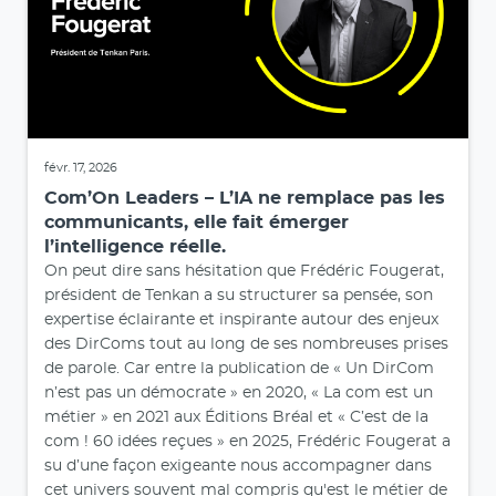
févr. 17, 2026
Com’On Leaders – L’IA ne remplace pas les
communicants, elle fait émerger
l’intelligence réelle.
On peut dire sans hésitation que Frédéric Fougerat,
président de Tenkan a su structurer sa pensée, son
expertise éclairante et inspirante autour des enjeux
des DirComs tout au long de ses nombreuses prises
de parole. Car entre la publication de « Un DirCom
n’est pas un démocrate » en 2020, « La com est un
métier » en 2021 aux Éditions Bréal et « C’est de la
com ! 60 idées reçues » en 2025, Frédéric Fougerat a
su d’une façon exigeante nous accompagner dans
cet univers souvent mal compris qu'est le métier de