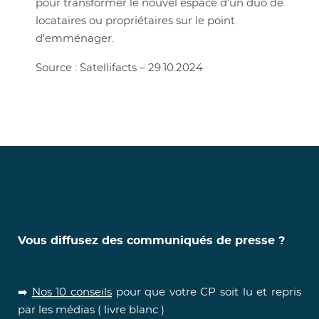
pour transformer le nouvel espace d’un duo de
locataires ou propriétaires sur le point
d’emménager.
Source : Satellifacts – 29.10.2024
Vous diffusez des communiqués de presse ?
➡️
Nos 10 conseils
pour que votre CP soit lu et repris
par les médias ( livre blanc )