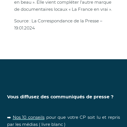
en beau ». Elle vient compléter l'autre marque
de documentaires locaux « La France en vrai ».
Source : La Correspondance de la Presse –
19.01.2024
Vous diffusez des communiqués de presse ?
➡️
Nos 10 conseils
pour que votre CP soit lu et repris
par les médias ( livre blanc )