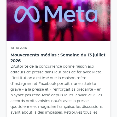
juil. 10, 2026
Mouvements médias : Semaine du 13 juillet
2026
L’Autorité de la concurrence donne raison aux
éditeurs de presse dans leur bras de fer avec Meta.
L’institution a estimé que la maison mère
d’Instagram et Facebook portait « une atteinte
grave » à la presse et « renforçait sa précarité » en
n’ayant pas renouvelé depuis le 1er janvier 2025 les
accords droits voisins noués avec la presse
quotidienne et magazine française, les discussions
ayant abouti à des impasses. Retrouvez tous les