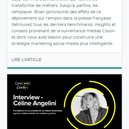
transforme les métiers. Jusqu’à, parfois, les
remplacer. Bilan (provisoire) des effets de ce
déploiement sur l’emploi dans la presse française.
Retrouvez tous les derniers benchmarks, insights et
conseils provenant de la surveillance médias Cision
et dont vous avez besoin pour construire une
stratégie marketing social media plus intelligente.
LIRE L'ARTICLE