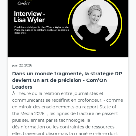
juin 22, 2026
Dans un monde fragmenté, la stratégie RP
devient un art de précision - Com’On
Leaders
À l’heure où la relation entre journalistes et
communicants se redéfinit en profondeur, - comme
en miroir des enseignements du rapport State of
the Media 2026 -, les lignes de fracture ne passent
plus seulement par la technologie, la
désinformation ou les contraintes de ressources :
elles traversent désormais la manière même dont