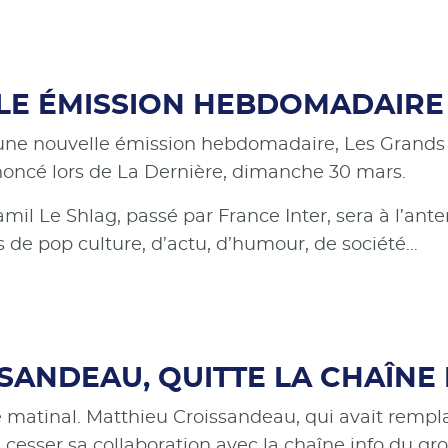
LLE ÉMISSION HEBDOMADAIRE
 d’une nouvelle émission hebdomadaire, Les Grand
annoncé lors de La Dernière, dimanche 30 mars.
mil Le Shlag, passé par France Inter, sera à l’ant
s de pop culture, d’actu, d’humour, de société…
SANDEAU, QUITTE LA CHAÎNE
matinal. Matthieu Croissandeau, qui avait rempl
à cesser sa collaboration avec la chaîne info du gr