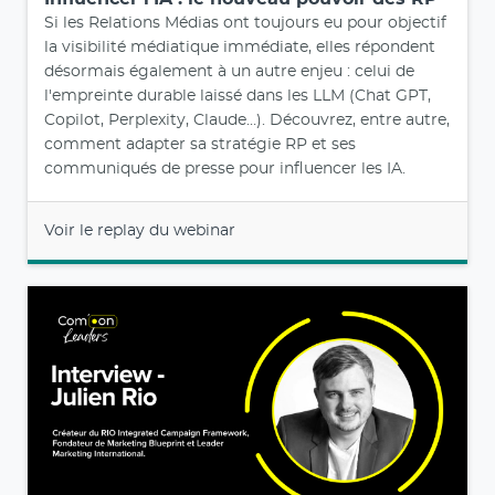
Si les Relations Médias ont toujours eu pour objectif
la visibilité médiatique immédiate, elles répondent
désormais également à un autre enjeu : celui de
l'empreinte durable laissé dans les LLM (Chat GPT,
Copilot, Perplexity, Claude…). Découvrez, entre autre,
comment adapter sa stratégie RP et ses
communiqués de presse pour influencer les IA.
Voir le replay du webinar