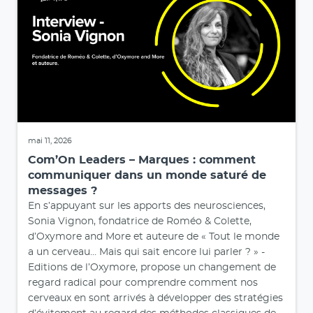
mai 11, 2026
Com’On Leaders – Marques : comment
communiquer dans un monde saturé de
messages ?
En s’appuyant sur les apports des neurosciences,
Sonia Vignon, fondatrice de Roméo & Colette,
d’Oxymore and More et auteure de « Tout le monde
a un cerveau… Mais qui sait encore lui parler ? » -
Editions de l’Oxymore, propose un changement de
regard radical pour comprendre comment nos
cerveaux en sont arrivés à développer des stratégies