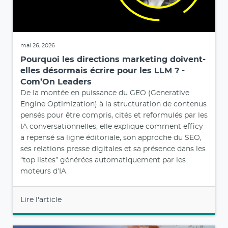
mai 26, 2026
Pourquoi les directions marketing doivent-
elles désormais écrire pour les LLM ? -
Com’On Leaders
De la montée en puissance du GEO (Generative
Engine Optimization) à la structuration de contenus
pensés pour être compris, cités et reformulés par les
IA conversationnelles, elle explique comment efficy
a repensé sa ligne éditoriale, son approche du SEO,
ses relations presse digitales et sa présence dans les
“top listes” générées automatiquement par les
moteurs d’IA.
Lire l'article