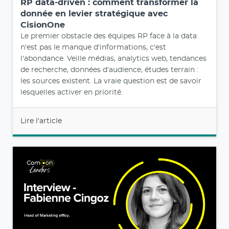
RP data-driven : comment transformer la
donnée en levier stratégique avec
CisionOne
Le premier obstacle des équipes RP face à la data
n'est pas le manque d'informations, c'est
l'abondance. Veille médias, analytics web, tendances
de recherche, données d'audience, études terrain :
les sources existent. La vraie question est de savoir
lesquelles activer en priorité.
Lire l'article