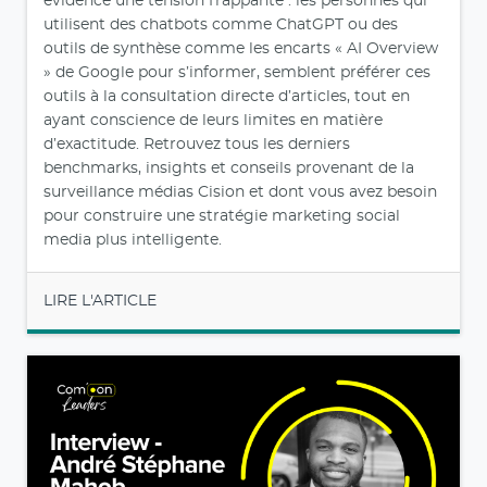
évidence une tension frappante : les personnes qui
utilisent des chatbots comme ChatGPT ou des
outils de synthèse comme les encarts « AI Overview
» de Google pour s’informer, semblent préférer ces
outils à la consultation directe d’articles, tout en
ayant conscience de leurs limites en matière
d’exactitude. Retrouvez tous les derniers
benchmarks, insights et conseils provenant de la
surveillance médias Cision et dont vous avez besoin
pour construire une stratégie marketing social
media plus intelligente.
LIRE L'ARTICLE