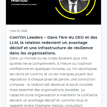
mars 30, 2026
Com’On Leaders – Dans l’ère du GEO et des
LLM, la relation redevient un avantage
décisif et une infrastructure de résilience
dans les organisations.
Dans un monde où les crises éclatent plus vite
qu’elles ne se comprennent, à l’heure où l’opinion
s’enflamme en quelques minutes, où l’IA recompose
les récits en continu et où les marques jouent leur
réputation à chaque prise de parole, une conviction
s’impose : la relation est devenue le socle invisible
mais essentiel des organisations durables. La
capacité d’une organisation à maintenir la confiance
devient un avantage décisif et, comme nous le
rappelle Andre Stephane Mahob, consultant