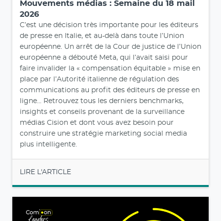
Mouvements médias : Semaine du 18 mail
2026
C’est une décision très importante pour les éditeurs
de presse en Italie, et au-delà dans toute l’Union
européenne. Un arrêt de la Cour de justice de l’Union
européenne a débouté Meta, qui l’avait saisi pour
faire invalider la « compensation équitable » mise en
place par l’Autorité italienne de régulation des
communications au profit des éditeurs de presse en
ligne... Retrouvez tous les derniers benchmarks,
insights et conseils provenant de la surveillance
médias Cision et dont vous avez besoin pour
construire une stratégie marketing social media
plus intelligente.
LIRE L'ARTICLE