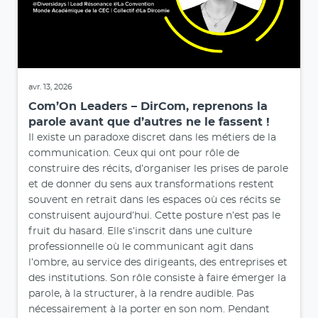
avr. 13, 2026
Com’On Leaders – DirCom, reprenons la
parole avant que d’autres ne le fassent !
Il existe un paradoxe discret dans les métiers de la
communication. Ceux qui ont pour rôle de
construire des récits, d’organiser les prises de parole
et de donner du sens aux transformations restent
souvent en retrait dans les espaces où ces récits se
construisent aujourd’hui. Cette posture n’est pas le
fruit du hasard. Elle s’inscrit dans une culture
professionnelle où le communicant agit dans
l’ombre, au service des dirigeants, des entreprises et
des institutions. Son rôle consiste à faire émerger la
parole, à la structurer, à la rendre audible. Pas
nécessairement à la porter en son nom. Pendant