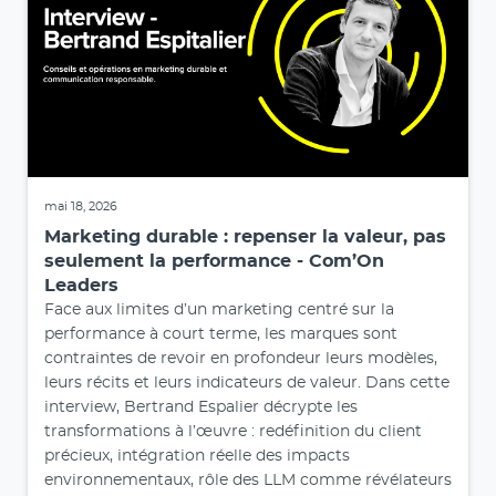
mai 18, 2026
Marketing durable : repenser la valeur, pas
seulement la performance - Com’On
Leaders
Face aux limites d’un marketing centré sur la
performance à court terme, les marques sont
contraintes de revoir en profondeur leurs modèles,
leurs récits et leurs indicateurs de valeur. Dans cette
interview, Bertrand Espalier décrypte les
transformations à l’œuvre : redéfinition du client
précieux, intégration réelle des impacts
environnementaux, rôle des LLM comme révélateurs