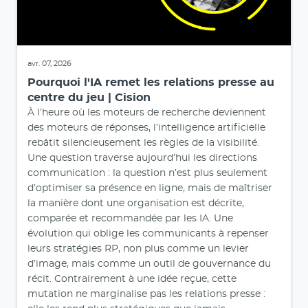
avr. 07, 2026
Pourquoi l'IA remet les relations presse au
centre du jeu | Cision
À l’heure où les moteurs de recherche deviennent
des moteurs de réponses, l’intelligence artificielle
rebâtit silencieusement les règles de la visibilité.
Une question traverse aujourd’hui les directions
communication : la question n’est plus seulement
d’optimiser sa présence en ligne, mais de maîtriser
la manière dont une organisation est décrite,
comparée et recommandée par les IA. Une
évolution qui oblige les communicants à repenser
leurs stratégies RP, non plus comme un levier
d’image, mais comme un outil de gouvernance du
récit. Contrairement à une idée reçue, cette
mutation ne marginalise pas les relations presse :