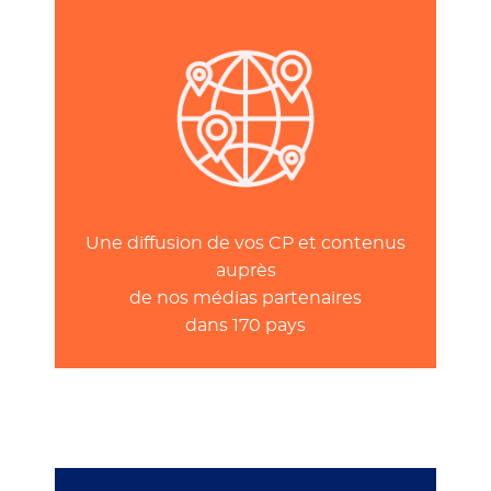
Une diffusion de vos CP et contenus
auprès
de nos médias partenaires
dans 170 pays