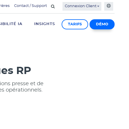
rières
Contact / Support
Connexion Client
SIBILITÉ IA
INSIGHTS
TARIFS
DÉMO
ues RP
ions presse et de
s opérationnels.