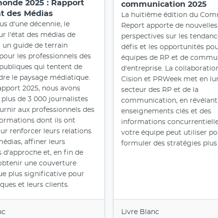
onde 2025 : Rapport
communication 2025
tat des Médias
La huitième édition du Co
us d'une décennie, le
Report apporte de nouvelles
ur l'état des médias de
perspectives sur les tendance
t un guide de terrain
défis et les opportunités pou
 pour les professionnels des
équipes de RP et de commu
 publiques qui tentent de
d'entreprise. La collaboratio
re le paysage médiatique.
Cision et PRWeek met en lu
apport 2025, nous avons
secteur des RP et de la
 plus de 3 000 journalistes
communication, en révélant
ournir aux professionnels des
enseignements clés et des
formations dont ils ont
informations concurrentiell
ur renforcer leurs relations
votre équipe peut utiliser p
édias, affiner leurs
formuler des stratégies plus 
s d'approche et, en fin de
obtenir une couverture
e plus significative pour
ques et leurs clients.
nc
Livre Blanc