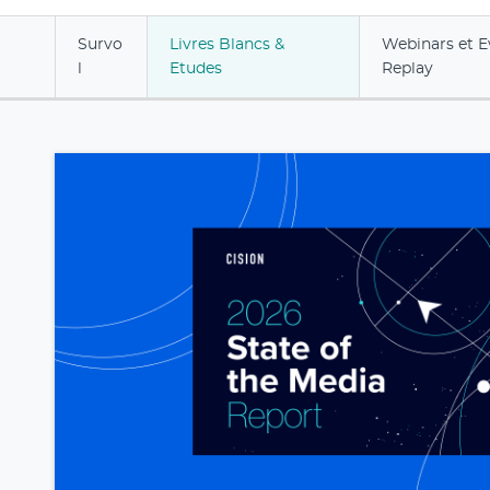
Survo
Livres Blancs &
Webinars et E
l
Etudes
Replay