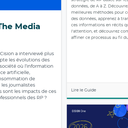
stratégie de RP basée sur le
données, de A à Z. Découvrez
meilleures méthodes pour co
des données, apprenez à tr
 The Media
ces informations en récits q
l'attention, et découvrez c
affiner ce processus au fil d
 Cision a interviewé plus
pte les évolutions des
société où l’information
 artificielle,
onsommation de
les journalistes
Lire le Guide
s sont les impacts de ces
ofessionnels des RP ?