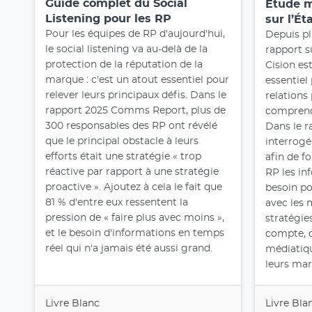
Guide complet du Social
Etude m
Listening pour les RP
sur l’É
Pour les équipes de RP d'aujourd'hui,
Depuis pl
le social listening va au-delà de la
rapport s
protection de la réputation de la
Cision es
marque : c'est un atout essentiel pour
essentiel
relever leurs principaux défis. Dans le
relations
rapport 2025 Comms Report, plus de
comprend
300 responsables des RP ont révélé
Dans le r
que le principal obstacle à leurs
interrogé
efforts était une stratégie « trop
afin de f
réactive par rapport à une stratégie
RP les in
proactive ». Ajoutez à cela le fait que
besoin po
81 % d'entre eux ressentent la
avec les m
pression de « faire plus avec moins »,
stratégie
et le besoin d'informations en temps
compte, 
réel qui n'a jamais été aussi grand.
médiatiqu
leurs mar
Livre Blanc
Livre Bla