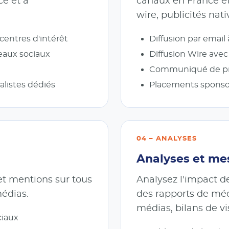
ce et à
canaux en France et 
wire, publicités nat
centres d'intérêt
Diffusion par email 
eaux sociaux
Diffusion Wire ave
Communiqué de pre
listes dédiés
Placements sponsor
04 – ANALYSES
Analyses et mes
et mentions sur tous
Analysez l'impact de
médias.
des rapports de méd
médias, bilans de vis
ciaux