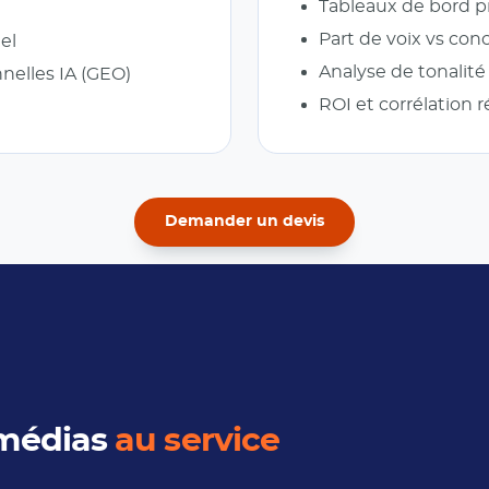
Tableaux de bord pr
Part de voix vs co
el
Analyse de tonalit
nnelles IA (GEO)
ROI et corrélation r
Demander un devis
 médias
au service