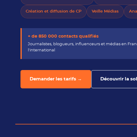
Création et diffusion de CP
Veille Médias
Ana
+ de 850 000 contacts qualifiés
Journalistes, blogueurs, influenceurs et médias en Fran
l'international
Demander les tarifs →
Découvrir la so