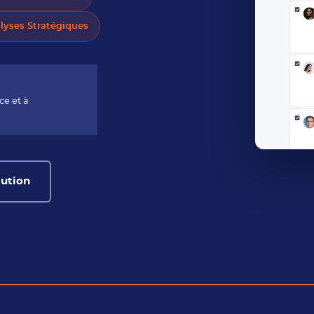
lyses Stratégiques
ce et à
lution