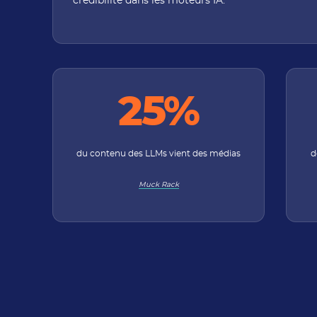
crédibilité dans les moteurs IA.
25%
du contenu des LLMs vient des médias
d
Muck Rack