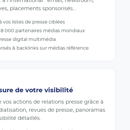
à l'international : email, newsroom,
ives, placements sponsorisés...
à vos listes de presse ciblées
c 8 000 partenaires médias mondiaux
sse digital multimédia
isés & backlinks sur médias référence
ure de votre visibilité
 vos actions de relations presse grâce à
iatisation, revues de presse, panoramas
ibilité détaillés.