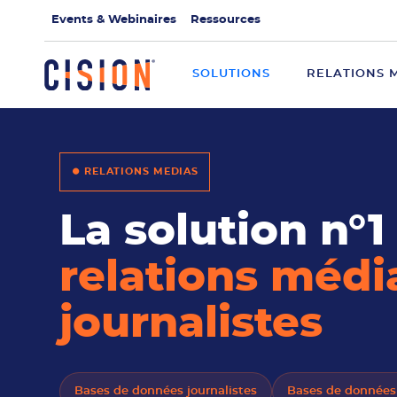
Events & Webinaires
Ressources
SOLUTIONS
RELATIONS 
⏺ RELATIONS MEDIAS
La solution n°1
relations médi
journalistes
Bases de données journalistes
Bases de données 