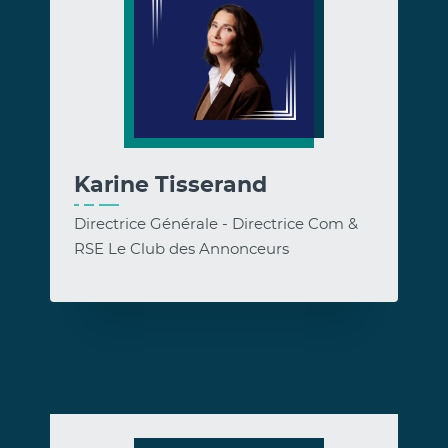
Karine Tisserand
Directrice Générale - Directrice Com &
RSE Le Club des Annonceurs