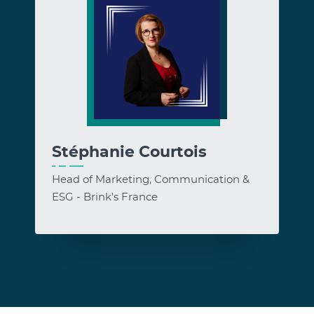
Stéphanie Courtois
Head of Marketing, Communication &
ESG - Brink's France