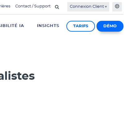
rières
Contact / Support
Connexion Client
SIBILITÉ IA
INSIGHTS
TARIFS
DÉMO
alistes