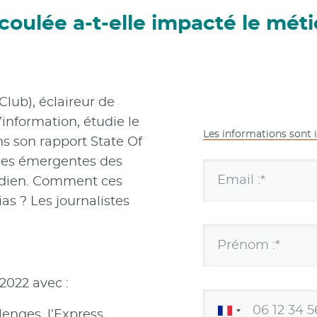
ulée a-t-elle impacté le métie
ub), éclaireur de
’information, étudie le
Les informations sont 
s son rapport State Of
ances émergentes des
Email :*
tidien. Comment ces
as ? Les journalistes
Prénom :*
2022 avec :
enges, l’Express,