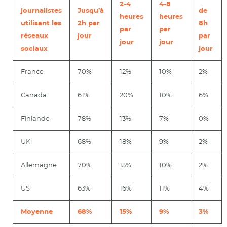
2-4
4-8
journalistes
Jusqu’à
de
heures
heures
utilisant les
2h par
8h
par
par
réseaux
jour
par
jour
jour
sociaux
jour
France
70%
12%
10%
2%
Canada
61%
20%
10%
6%
Finlande
78%
13%
7%
0%
UK
68%
18%
9%
2%
Allemagne
70%
13%
10%
2%
US
63%
16%
11%
4%
Moyenne
68%
15%
9%
3%