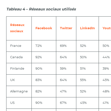
Tableau 4 – Réseaux sociaux utilisés
Réseaux
Facebook
Twitter
LinkedIn
Yout
sociaux
France
72%
69%
52%
50%
Canada
92%
64%
50%
44%
Finlande
90%
59%
51%
39%
UK
83%
64%
55%
45%
Allemagne
82%
47%
52%
48%
US
90%
67%
45%
41%