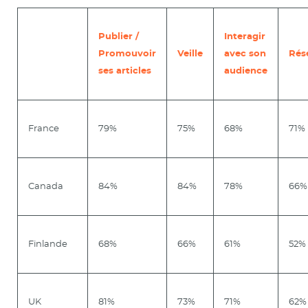
Publier /
Interagir
Promouvoir
Veille
avec son
Rés
ses articles
audience
France
79%
75%
68%
71%
Canada
84%
84%
78%
66%
Finlande
68%
66%
61%
52%
UK
81%
73%
71%
62%