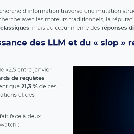
herche d'information traverse une mutation struc
herche avec les moteurs traditionnels, la réputati
 classiques
, mais au cœur même des
réponses di
ance des LLM et du « slop » red
e x2,5 entre janvier
iards de requêtes
lent que
21,3 %
de ces
ations et des
ait face à deux
watch :