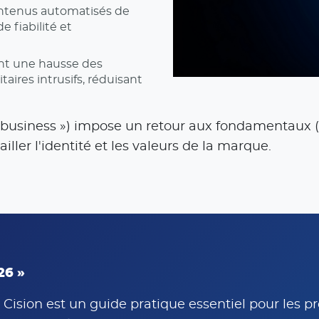
contenus automatisés de
 fiabilité et
nt une hausse des
taires intrusifs, réduisant
no business ») impose un retour aux fondamentaux (
iller l'identité et les valeurs de la marque.
26 »
 Cision est un guide pratique essentiel pour les p