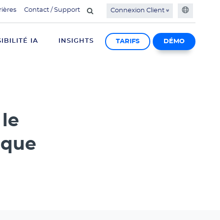
rières
Contact / Support
Connexion Client
SIBILITÉ IA
INSIGHTS
TARIFS
DÉMO
 le
rque