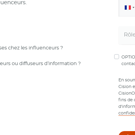
luenceurs.
es chez les influenceurs ?
OPTION
teurs ou diffuseurs d’information ?
contac
En soum
Cision 
CisionO
fins de
d'infor
confiden