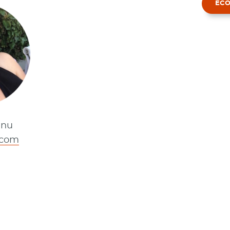
ÉCO
anu
.com