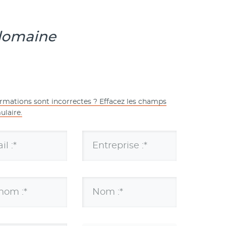
 domaine
ormations sont incorrectes ? Effacez les champs
ulaire.
l :*
Entreprise :*
nom :*
Nom :*