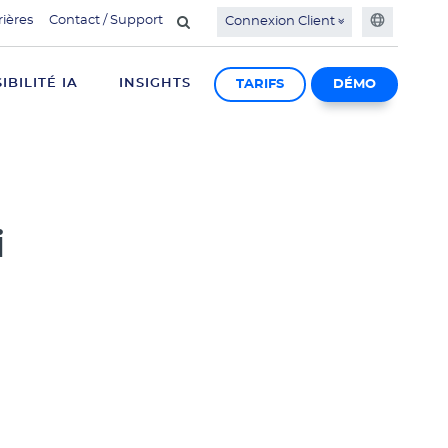
rières
Contact / Support
Connexion Client
SIBILITÉ IA
INSIGHTS
TARIFS
DÉMO
i