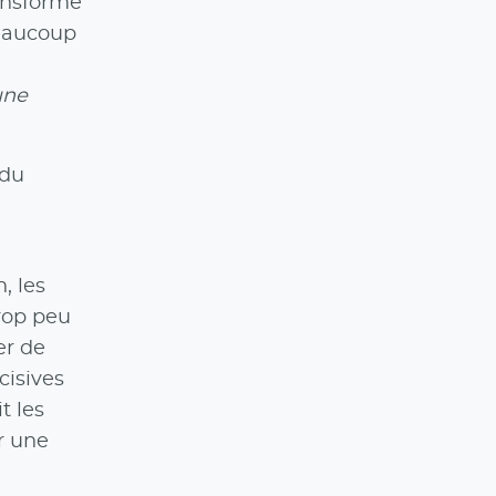
ransforme
beaucoup
une
 du
, les
trop peu
er de
cisives
t les
r une