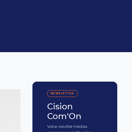
NEWSLETTER
Cision
Com'On
Votre visivilité médias