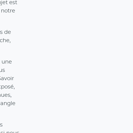
jet est
 notre
ns de
che,
r une
us
Savoir
xposé,
nues,
 angle
es