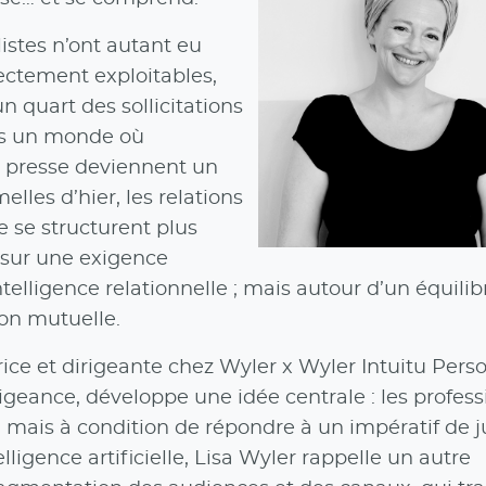
listes n’ont autant eu
rectement exploitables,
 quart des sollicitations
ans un monde où
ns presse deviennent un
lles d’hier, les relations
e se structurent plus
 sur une exigence
telligence relationnelle ; mais autour d’un équilib
ion mutuelle.
rice et dirigeante chez Wyler x Wyler Intuitu Pers
rigeance, développe une idée centrale : les profes
 mais à condition de répondre à un impératif de j
elligence artificielle, Lisa Wyler rappelle un autre