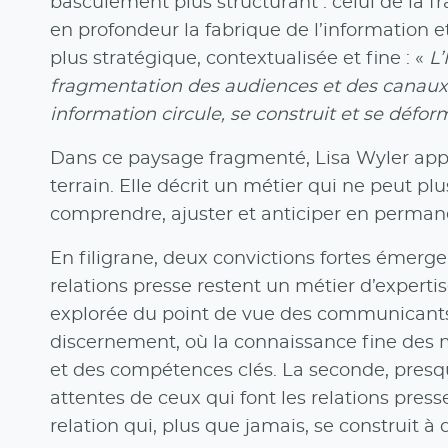
basculement plus structurant : celui de la 
en profondeur la fabrique de l’informatio
plus stratégique, contextualisée et fine : «
L’
fragmentation des audiences et des canaux
information circule, se construit et se défor
Dans ce paysage fragmenté, Lisa Wyler appor
terrain. Elle décrit un métier qui ne peut pl
comprendre, ajuster et anticiper en perma
En filigrane, deux convictions fortes émerg
relations presse restent un métier d’expert
explorée du point de vue des communicants 
discernement, où la connaissance fine des m
et des compétences clés. La seconde, presque 
attentes de ceux qui font les relations pres
relation qui, plus que jamais, se construit à 