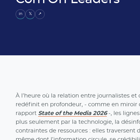
in
𝕏
↗
À l’heure où la relation entre journalistes 
redéfinit en profondeur, - comme en miroi
rapport
State of the Media 2026
-, les lign
plus seulement par la technologie, la désin
contraintes de ressources : elles traversent
même dont l’information circule, se crédibi