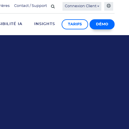
rières
Contact / Support
Connexion Client
SIBILITÉ IA
INSIGHTS
TARIFS
DÉMO