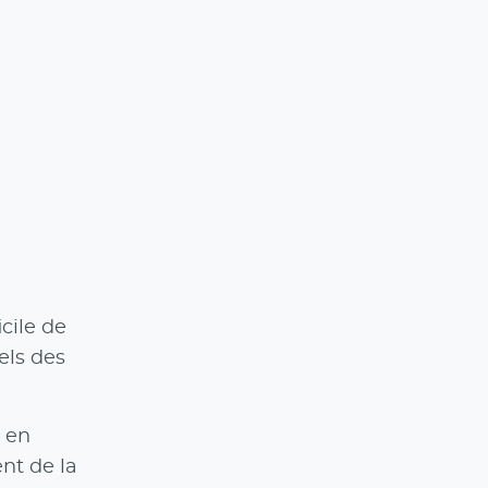
cile de
els des
r en
nt de la