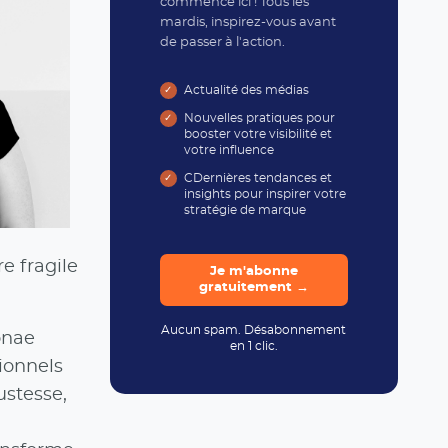
commence ici ! Tous les
mardis, inspirez-vous avant
de passer à l'action.
Actualité des médias
Nouvelles pratiques pour
booster votre visibilité et
votre influence
CDernières tendances et
insights pour inspirer votre
stratégie de marque
re fragile
Je m'abonne
gratuitement →
Aucun spam. Désabonnement
onae
en 1 clic.
sionnels
ustesse,