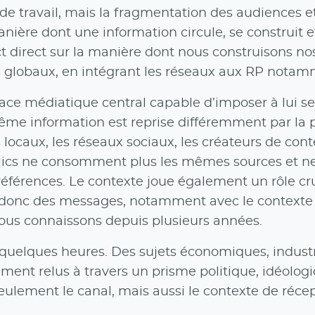
e travail, mais la fragmentation des audiences e
ère dont une information circule, se construit e
 direct sur la manière dont nous construisons no
s globaux, en intégrant les réseaux aux RP notam
pace médiatique central capable d’imposer à lui s
 même information est reprise différemment par la 
s locaux, les réseaux sociaux, les créateurs de con
lics ne consomment plus les mêmes sources et n
férences. Le contexte joue également un rôle cru
 donc des messages, notamment avec le contexte
 nous connaissons depuis plusieurs années.
 quelques heures. Des sujets économiques, industr
nt relus à travers un prisme politique, idéolog
eulement le canal, mais aussi le contexte de récep