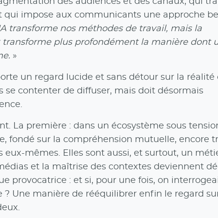
fragmentation des audiences et des canaux, qui t
n et qui impose aux communicants une approche 
IA transforme nos méthodes de travail, mais la
 transforme plus profondément la manière dont 
me.
»
te un regard lucide et sans détour sur la réalité
us se contenter de diffuser, mais doit désormais
nence.
ent. La première : dans un écosystème sous tension
ise, fondé sur la compréhension mutuelle, encore 
eux-mêmes. Elles sont aussi, et surtout, un méti
édias et la maîtrise des contextes deviennent dé
provocatrice : et si, pour une fois, on interrogeai
se ? Une manière de rééquilibrer enfin le regard su
deux.