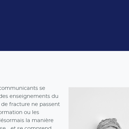
et communicants se
r des enseignements du
es de fracture ne passent
formation ou les
 désormais la manière
lise… et se comprend.