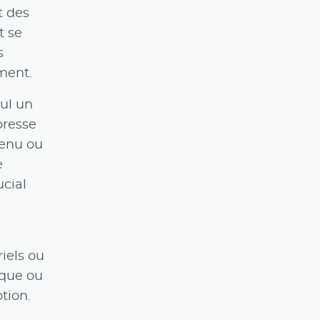
t des
t se
s
ment.
eul un
presse
tenu ou
e
cial
iels ou
ique ou
tion.