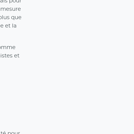
ais pour
e mesure
plus que
e et la
 comme
istes et
ité pour