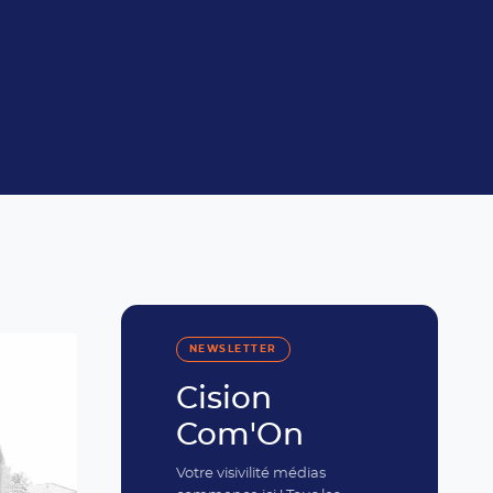
NEWSLETTER
Cision
Com'On
Votre visivilité médias