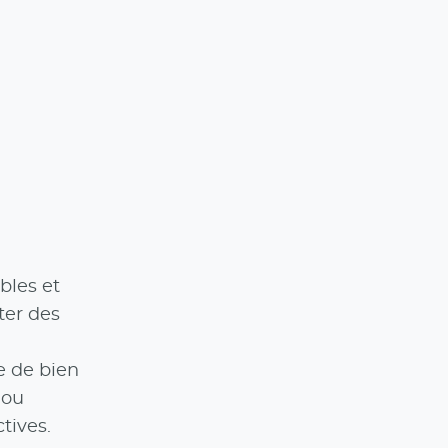
bles et
ter des
e de bien
 ou
tives.