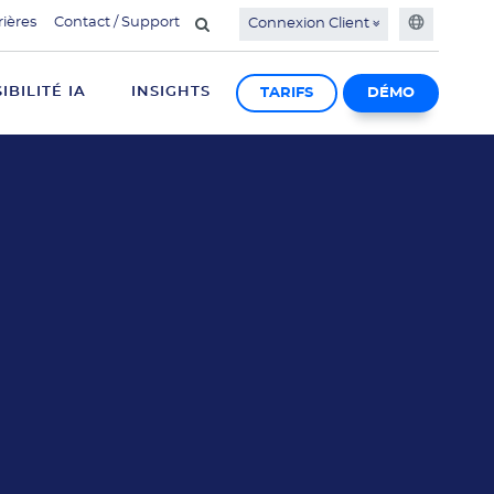
rières
Contact / Support
Connexion Client
SIBILITÉ IA
INSIGHTS
TARIFS
DÉMO