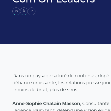
in
𝕏
↗
Dans un paysage saturé de contenus, dopé à 
défiance croissante, les relations presse jou
: moins de bruit, plus de sens.
Anne-Sophie Chatain Masson
, Consultante
l’agence Plus2sens, défend une vision exig