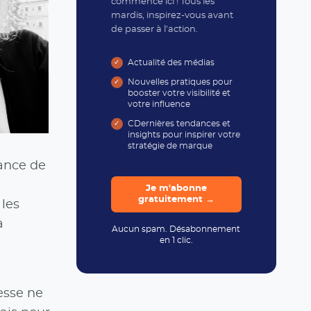
commence ici ! Tous les
mardis, inspirez-vous avant
de passer à l'action.
Actualité des médias
Nouvelles pratiques pour
booster votre visibilité et
votre influence
CDernières tendances et
insights pour inspirer votre
stratégie de marque
sance de
Je m'abonne
gratuitement →
 les
a
Aucun spam. Désabonnement
en 1 clic.
esse ne