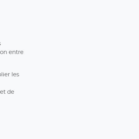
s
ion entre
ier les
et de
e