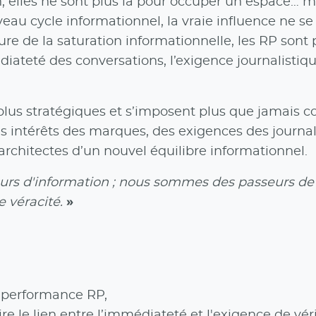
n, elles ne sont plus là pour occuper un espace… m
veau cycle informationnel, la vraie influence ne s
re de la saturation informationnelle, les RP sont 
diateté des conversations, l’exigence journalistiqu
 plus stratégiques et s’imposent plus que jamais
es intérêts des marques, des exigences des journal
 architectes d’un nouvel équilibre informationnel.
eurs d'information ; nous sommes des passeurs de
e véracité.
»
a performance RP,
re le lien entre l’immédiateté et l'exigence de vér