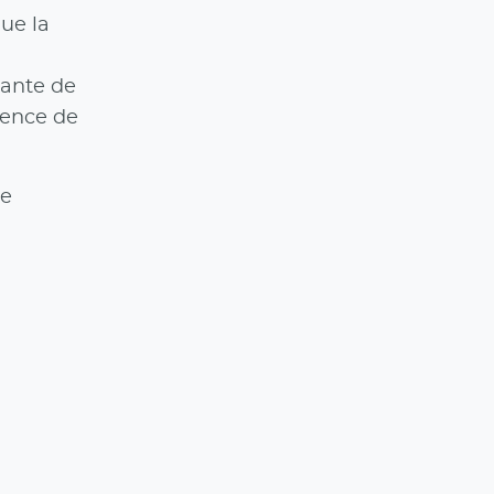
ue la
sante de
igence de
ce