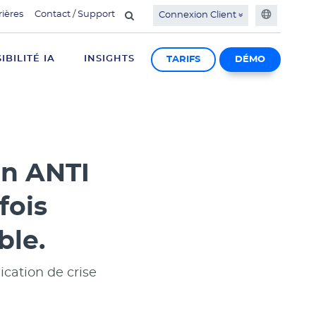
rières
Contact / Support
Connexion Client
SIBILITÉ IA
INSIGHTS
TARIFS
DÉMO
on ANTI
fois
ble.
cation de crise