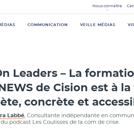
Nous connaître
Car
MÉDIAS
COMMUNICATION
VEILLE MÉDIAS
VI
n Leaders – La formati
EWS de Cision est à la 
te, concrète et accessi
ara Labbé
, Consultante indépendante en communi
 du podcast Les Coulisses de la com de crise.