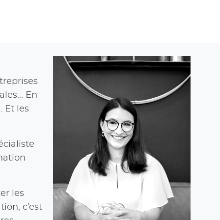
treprises
les... En
 Et les
cialiste
mation
er les
ion, c’est