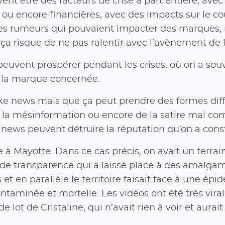
nt être des facteurs de crise à part entière, ave
 ou encore financières, avec des impacts sur le c
es rumeurs qui pouvaient impacter des marques, ma
 ça risque de ne pas ralentir avec l’avènement de l
 peuvent prospérer pendant les crises, où on a souv
s la marque concernée.
ke news mais que ça peut prendre des formes diff
de la mésinformation ou encore de la satire mal co
 news peuvent détruire la réputation qu’on a cons
 à Mayotte. Dans ce cas précis, on avait un terra
e transparence qui a laissé place à des amalgames
et en parallèle le territoire faisait face à une épi
ntaminée et mortelle. Les vidéos ont été très virales
lot de Cristaline, qui n’avait rien à voir et aurai