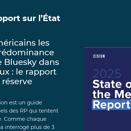
ort sur l’État
éricains les
, prédominance
e Bluesky dans
x : le rapport
 réserve
sion est un guide
nels des RP qui tentent
ue. Comme chaque
a interrogé plus de 3