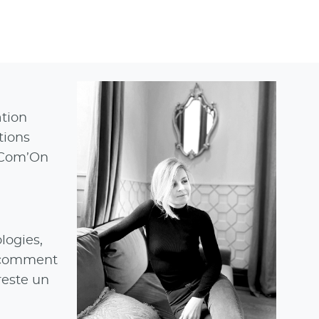
ation
tions
 Com’On
logies,
t, comment
reste un