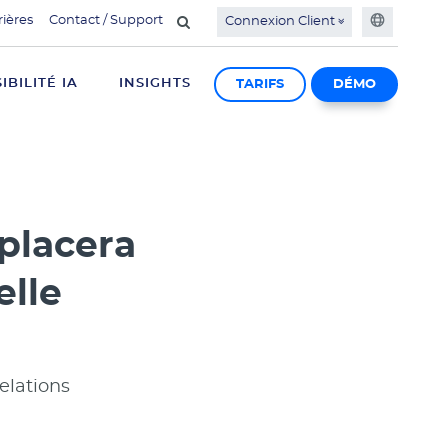
rières
Contact / Support
Connexion Client
SIBILITÉ IA
INSIGHTS
TARIFS
DÉMO
placera
elle
elations