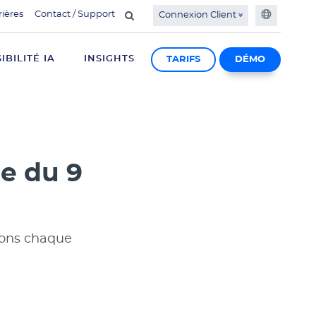
rières
Contact / Support
Connexion Client
SIBILITÉ IA
INSIGHTS
TARIFS
DÉMO
e du 9
ions chaque