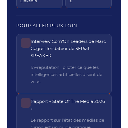
LinkedIn
X
POUR ALLER PLUS LOIN
Interview Com'On Leaders de Marc
Cogrel, fondateur de SERiaL
SPEAKER
IA-réputation : piloter ce que les
intelligences artificielles disent de
vous.
Rapport « State Of The Media 2026
»
Le rapport sur l'état des médias de
Cision est un guide pratique