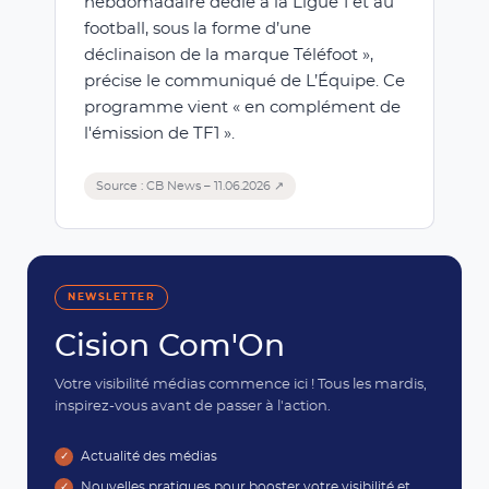
hebdomadaire dédié à la Ligue 1 et au
football, sous la forme d’une
déclinaison de la marque Téléfoot »,
précise le communiqué de L’Équipe. Ce
programme vient « en complément de
l'émission de TF1 ».
Source : CB News – 11.06.2026 ↗
NEWSLETTER
Cision Com'On
Votre visibilité médias commence ici ! Tous les mardis,
inspirez-vous avant de passer à l'action.
Actualité des médias
Nouvelles pratiques pour booster votre visibilité et