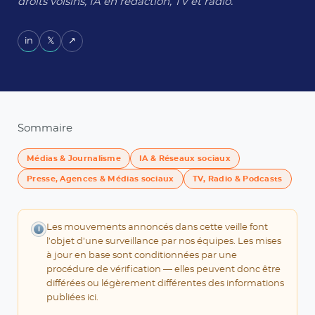
droits voisins, IA en rédaction, TV et radio.
in
𝕏
↗
Sommaire
Médias & Journalisme
IA & Réseaux sociaux
Presse, Agences & Médias sociaux
TV, Radio & Podcasts
Les mouvements annoncés dans cette veille font
i
l’objet d’une surveillance par nos équipes. Les mises
à jour en base sont conditionnées par une
procédure de vérification — elles peuvent donc être
différées ou légèrement différentes des informations
publiées ici.