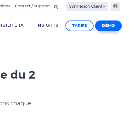
rières
Contact / Support
Connexion Client
SIBILITÉ IA
INSIGHTS
TARIFS
DÉMO
e du 2
ions chaque