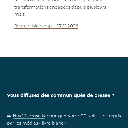
talents déjà présents et accompagner les
transformations engagées depuis plusieurs
mois.
Source : Megazap – 07.01.2026
Vous diffusez des communiqués de presse ?
➡️
Nos 10 conseils
pour que votre CP soit lu et repris
par les médias ( livre blanc )