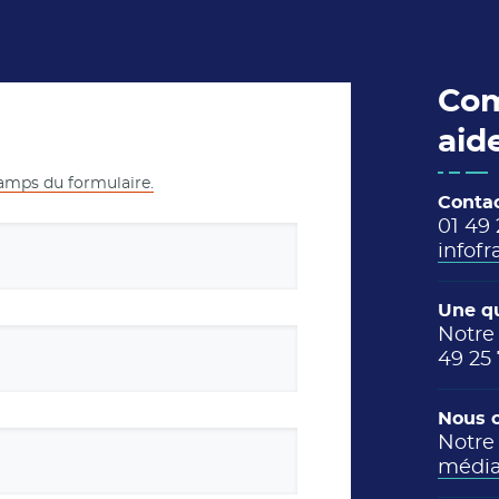
Com
aid
hamps du formulaire.
Conta
01 49
infof
Une qu
Notre 
49 25
Nous 
Notre 
médi