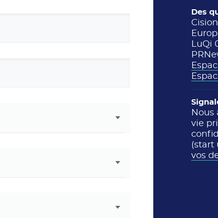
Des qu
Cisio
Europ
LuQi 
PRNew
Espac
Espac
Signal
Nous 
vie pr
confid
(start
vos 