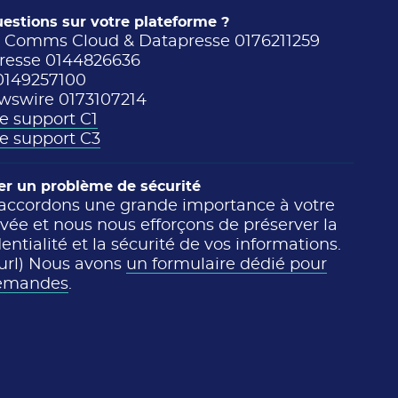
estions sur votre plateforme ?
n Comms Cloud & Datapresse 0176211259
resse 0144826636
0149257100
swire 0173107214
e support C1
e support C3
er un problème de sécurité
accordons une grande importance à votre
ivée et nous nous efforçons de préserver la
entialité et la sécurité de vos informations.
 url) Nous avons
un formulaire dédié pour
demandes
.