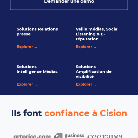
Demander une démo
Solutions Relations
Veille médias, Social
presse
Listening & E-
réputation
Explorer →
Explorer →
Solutions
Solutions
Intelligence Médias
Amplification de
visibilité
Explorer →
Explorer →
Ils font
confiance à Cision