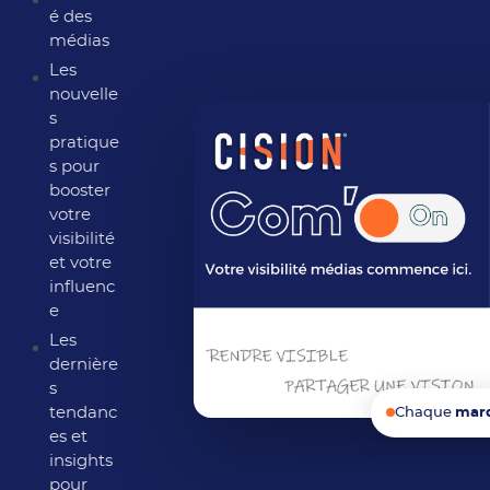
é des
médias
Les
nouvelle
s
pratique
s pour
booster
votre
visibilité
et votre
influenc
e
Les
dernière
s
tendanc
Chaque
mar
es et
insights
pour