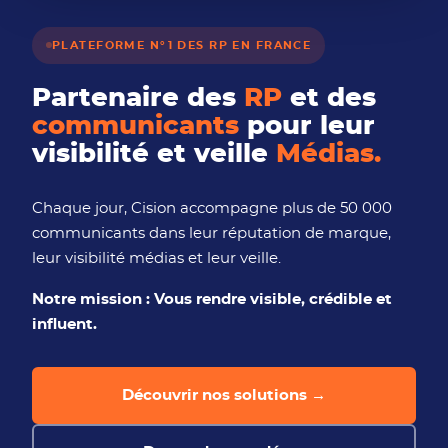
b
i
PLATEFORME N°1 DES RP EN FRANCE
l
i
t
Partenaire des
RP
et des
é
communicants
pour leur
visibilité et veille
Médias.
Chaque jour, Cision accompagne plus de 50 000
communicants dans leur réputation de marque,
leur visibilité médias et leur veille.
Notre mission : Vous rendre visible, crédible et
influent.
Découvrir nos solutions →