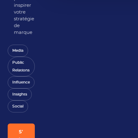
inspirer
votre
stratégie
de
marque
Media
Public
Relations
Influence
Insights
Social
S'