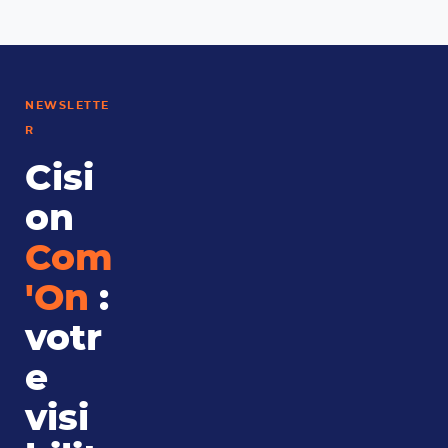
NEWSLETTE
R
Cisi
on
Com
'On
:
votr
e
visi