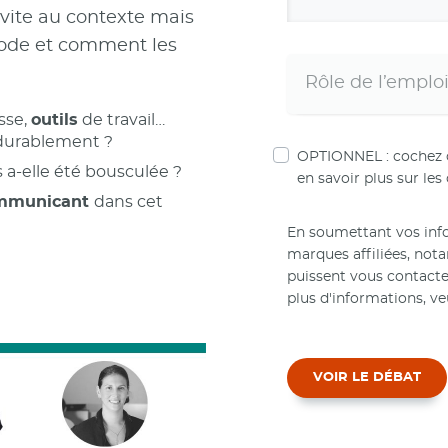
s vite au contexte mais
riode et comment les
sse,
outils
de travail…
 durablement ?
OPTIONNEL : cochez ce
a-elle été bousculée ?
en savoir plus sur les
communicant
dans cet
En soumettant vos info
marques affiliées, no
puissent vous contact
plus d'informations, ve
VOIR LE DÉBAT