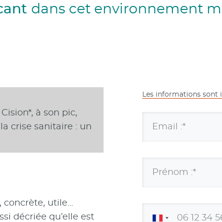
cant
dans cet environnement m
Les informations sont 
Cision*, à son pic,
Email :*
a crise sanitaire : un
Prénom :*
 concrète, utile…
si décriée qu’elle est