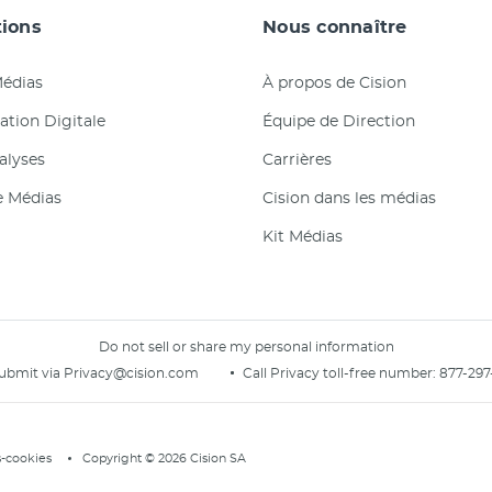
tions
Nous connaître
Médias
À propos de Cision
tion Digitale
Équipe de Direction
nalyses
Carrières
e Médias
Cision dans les médias
Kit Médias
Do not sell or share my personal information
ubmit via
Privacy@cision.com
Call Privacy toll-free number:
877-297
-cookies
Copyright © 2026 Cision SA