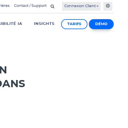
rières
Contact / Support
Connexion Client
SIBILITÉ IA
INSIGHTS
TARIFS
DÉMO
ON
DANS