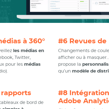
médias à 360°
#6 Revues de 
eillez
les médias en
Changements de couleur
book, Twitter,
afficher ou à masquer
lux pour les
médias
propose la
personnalis
io).
qu’un
modèle de distrib
 rapports
#8 Intégration
Adobe Analyti
tableaux de bord de