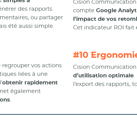
us
simples à
Cision Communication
énérer des rapports
compte
Google Analyt
mentaires, ou partager
l’impact de vos reto
is été aussi simple.
Cet indicateur ROI fait 
#10 Ergonomi
 regrouper vos actions
Cision Communication 
iques liées à une
d’utilisation optimale
.
’
obtenir rapidement
l’export des rapports, 
rmet également
ions
.