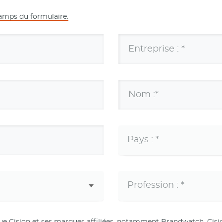
hamps du formulaire.
Entreprise : *
Nom :*
ue Cision et ses marques affiliées, notamment Brandwatch, Cisi