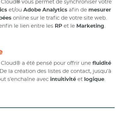
 Cloud
®
vous permet de synchroniser votre
ics
et/ou
Adobe Analytics
afin de
mesurer
mbées
online sur le trafic de votre site web.
enfin le lien entre les
RP
et le
Marketing
.
e
Cloud® a été pensé pour offrir une
fluidité
 De la création des listes de contact, jusqu’à
tout s’enchaîne avec
intuitivité
et
logique
.