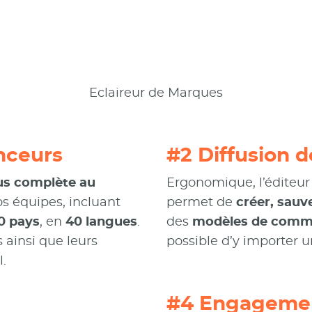
Eclaireur de Marques
enceurs
#2 Diffusion 
us complète au
Ergonomique, l’éditeu
s équipes, incluant
permet de
créer, sauv
0 pays
, en
40 langues
.
des
modèles de commu
s ainsi que leurs
possible d’y importer u
.
#4 Engagemen